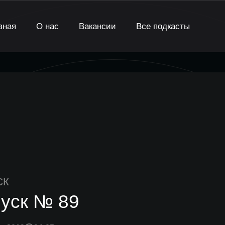
вная
О нас
Вакансии
Все подкасты
ск
уск № 89