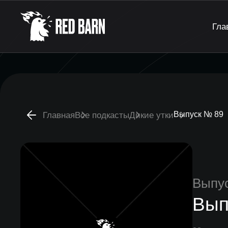
Гла
Выпуск № 89
Главная
Все подкасты
Дикие утки
Выпу
Вып