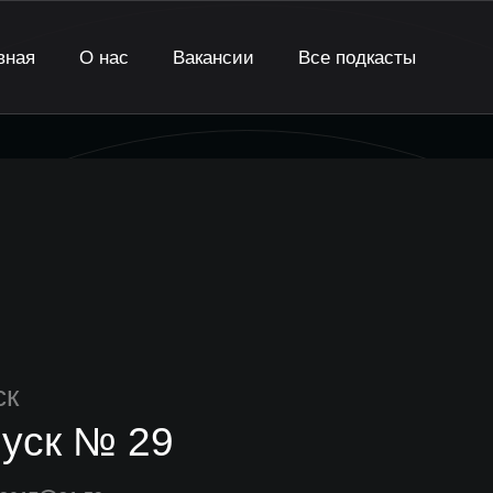
вная
О нас
Вакансии
Все подкасты
ск
уск № 29