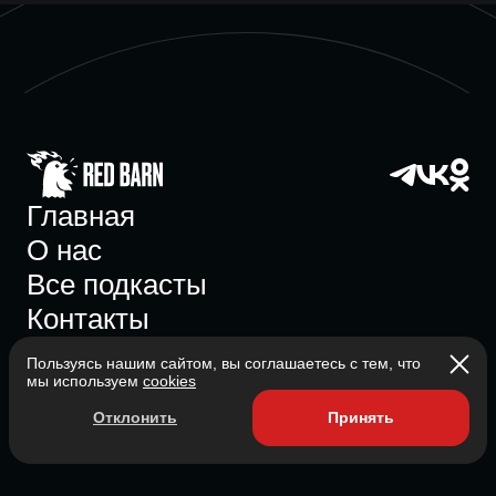
Главная
О нас
Все подкасты
Контакты
Пользуясь нашим сайтом, вы соглашаетесь с тем, что
мы используем
cookies
Участник ассоциации
Отклонить
Принять
Состоит в ассоциации с 2023
2026 Red Barn