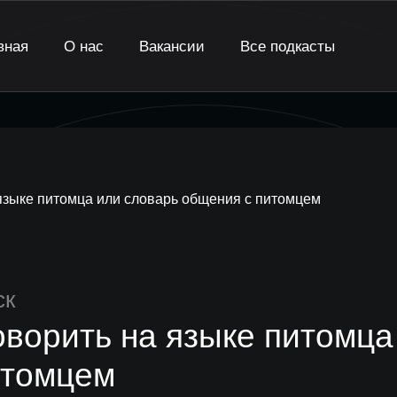
вная
О нас
Вакансии
Все подкасты
языке питомца или словарь общения с питомцем
ск
оворить на языке питомц
итомцем