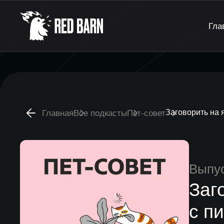
Гла
Заговорить на 
Главная
Все подкасты
Пет-совет
Выпу
Заг
с п