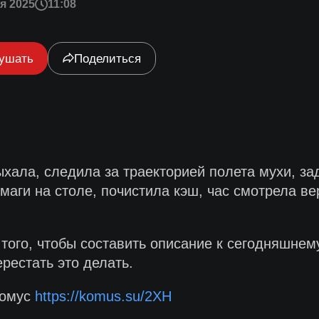
я 2025
11:08
ушать
Поделиться
ала, следила за траекторией полета мухи, зад
маги на столе, почистила кэш, час смотрела в
того, чтобы составить описание к сегодняшнему
рестать это делать.
Комус
https://komus.su/2XH