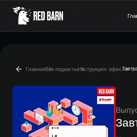
Гла
Завтра
Главная
Все подкасты
Инструкция: офис
Выпу
Зав