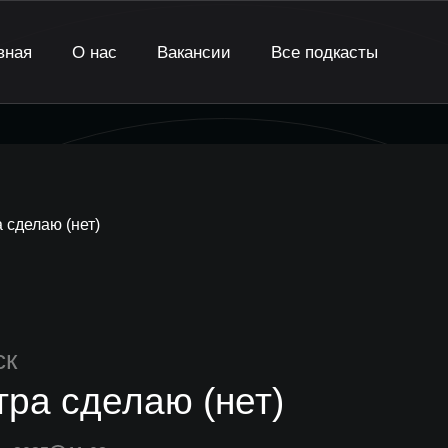
вная
О нас
Вакансии
Все подкасты
 сделаю (нет)
ск
тра сделаю (нет)