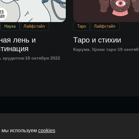
Наука
Лайфстайл
Таро
Лайфстайл
ная лень и
Таро и стихии
стинация
Карума. Уроки таро
19 сентяб
ь эрудитом
18 октября 2022
Главная
то мы используем
cookies