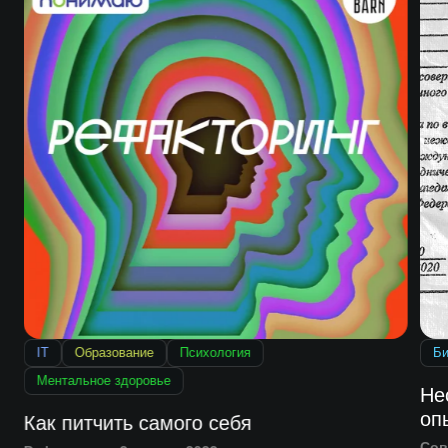
IT
Образование
Психология
Би
Ментальное здоровье
Не
оп
Как питчить самого себя
Сов