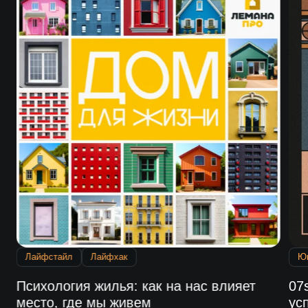
Лайфстайл
Лайфхак
Ю
Психология жилья: как на нас влияет
07
место, где мы живем
ус