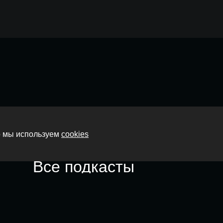
Главная
то мы используем
cookies
О нас
Все подкасты
Контакты