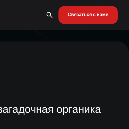
Связаться с нами
загадочная органика