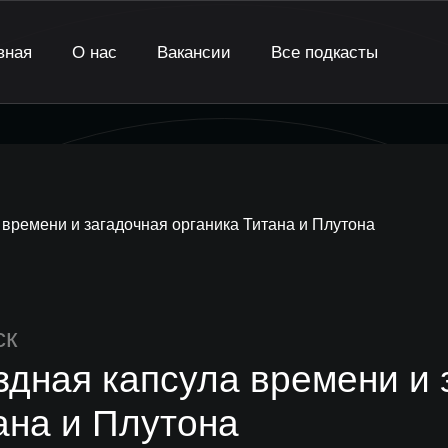
вная
О нас
Вакансии
Все подкасты
 времени и загадочная органика Титана и Плутона
ск
здная капсула времени и 
ана и Плутона