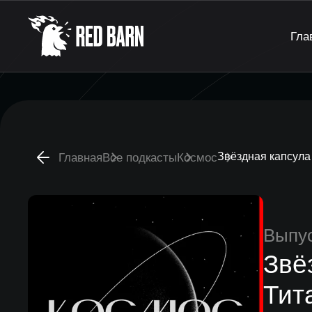
Гла
Звёздная капсула
Главная
Все подкасты
Космос
Выпу
Звё
Тит