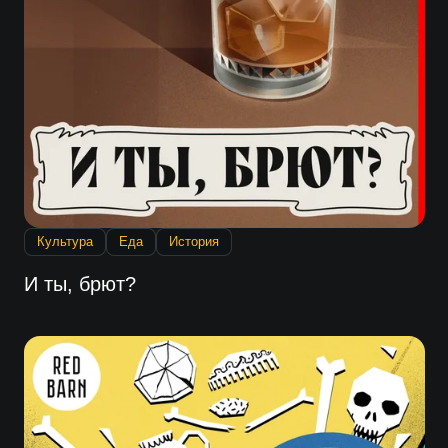
Культура
Еда
История
И ты, брют?