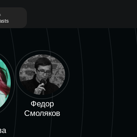
а
asts
Федор
Смоляков
ва