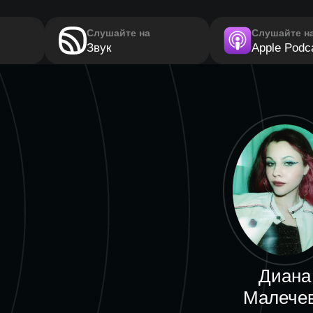
Слушайте на
Слушайте н
Звук
Apple Podc
Диана
Малече