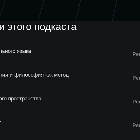
 этого подкаста
ьного языка
Ре
ния и философия как метод
Ре
го пространства
Ре
т
Ре