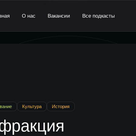
вная
О нас
Вакансии
Все подкасты
вание
Культура
История
фракция