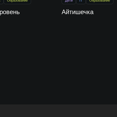
а
Образование
Дети
IT
Образование
уровень
Айтишечка