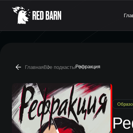
Гла
Рефракция
Главная
Все подкасты
Образо
Ре