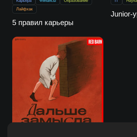
Карьера
Финансы
Образование
IT
Наук
Лайфхак
Junior-
5 правил карьеры
Культура
Образование