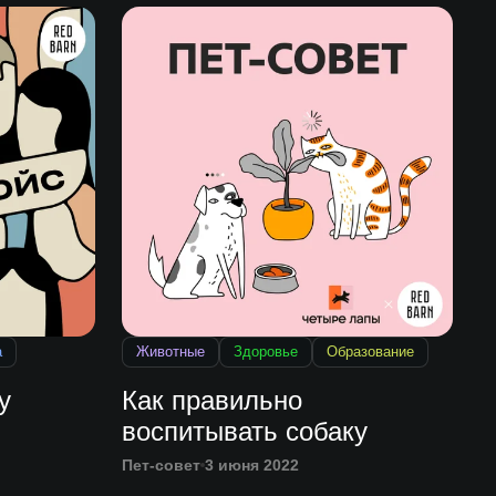
а
Животные
Здоровье
Образование
у
Как правильно
воспитывать собаку
Пет-совет
3 июня 2022