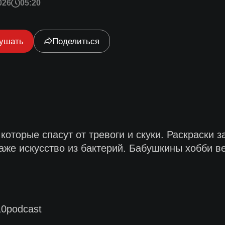
026
05:20
ушать
Поделиться
которые спасут от тревоги и скуки. Раскраски з
аже искусство из бактерий. Бабушкины хобби в
0podcast