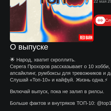
22 мая 2
Сл
О выпуске
🌟 Народ, хватит скроллить.
Серега Прохоров рассказывает о 10 хобби, 
апсайклинг, румбоксы для тревожников и д
Слушай «Топ-10» и кайфуй. Жизнь одна.⚡️
Включай выпуск, пока не залип в рилсы.
Больше фактов и внутряков ТОП-10: @top1