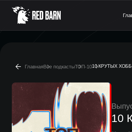
Гла
10 КРУТЫХ ХОБ
Главная
Все подкасты
ТОП-10
Выпу
10 