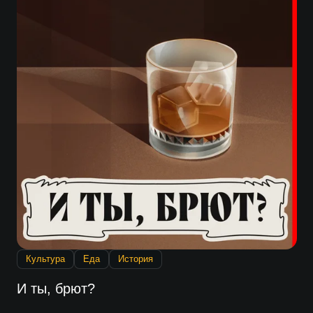
Культура
Еда
История
И ты, брют?