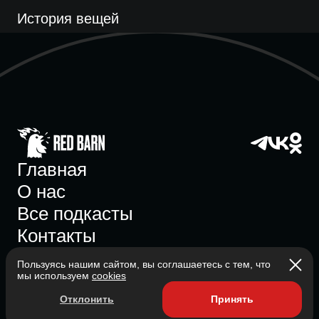
История вещей
Главная
О нас
Все подкасты
Контакты
Пользуясь нашим сайтом, вы соглашаетесь с тем, что
мы используем
cookies
Участник ассоциации
Отклонить
Принять
Состоит в ассоциации с 2023