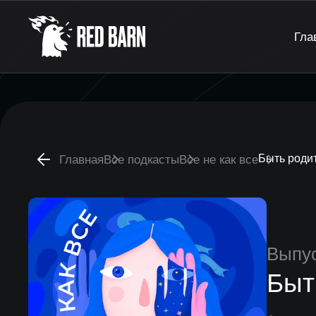
Гла
Быть родит
Главная
Все подкасты
Все не как все
Выпу
Быт