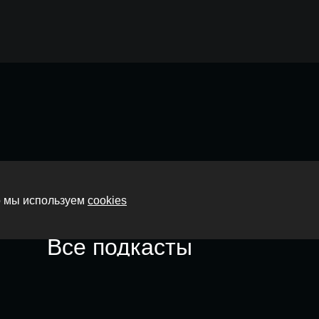
Главная
то мы используем
cookies
О нас
Все подкасты
Контакты