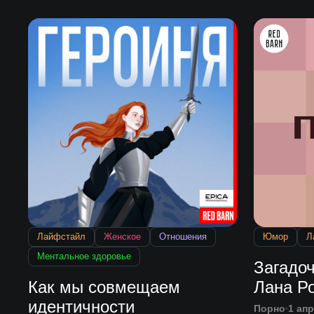
Лайфстайл
Женское
Отношения
Юмор
Л
Ментальное здоровье
Загадо
Как мы совмещаем
Лана Р
идентичности
Порно
1 ап