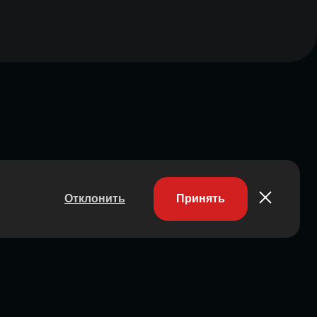
Отклонить
Принять
Участник ассоциации
Состоит в ассоциации с 2023