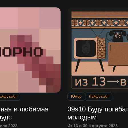
айфстайл
Юмор
Лайфстайл
чная и любимая
09s10 Буду погиба
оудс
молодым
реля 2022
Из 13 в 30
4 августа 2023