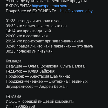
Узнать, где купить высокобелковые продукты
EXPONENTA:
http://exponenta.store
Подробнее об EXPONENTA –
http://exponenta.by
01:38 легенды и истории о чае
09:32 что является чаем, а что нет
14:14 как производят чай
20:00 что в составе чая
29:24 что происходит при заваривании чая
32:46 правда ли, что чай в пакетиках — это пыль
38:13 полезно ли пить чай
Команда:
Ведущие — Ольга Косникова, Ольга Балога;
Редактор — Юлия Зайкова;
Продюсер — Анастасия Шамякина;
Проджект-менеджер — Екатерина Невинных;
Звукорежиссер — Андрей Деркач.
Реклама
ИООО «Горецкий пищевой комбинат»
ИНН 790822958