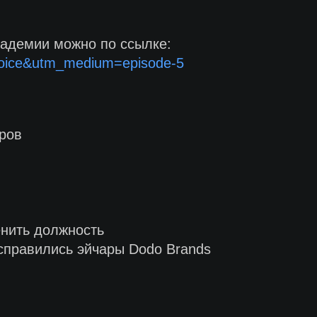
кадемии можно по ссылке:
-voice&utm_medium=episode-5
ров
енить должность
 справились эйчары Dodo Brands