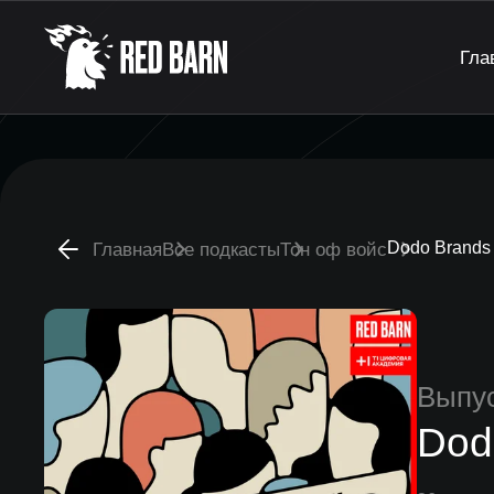
Гла
Dodo Brands
Главная
Все подкасты
Тон оф войс
Выпу
Dod