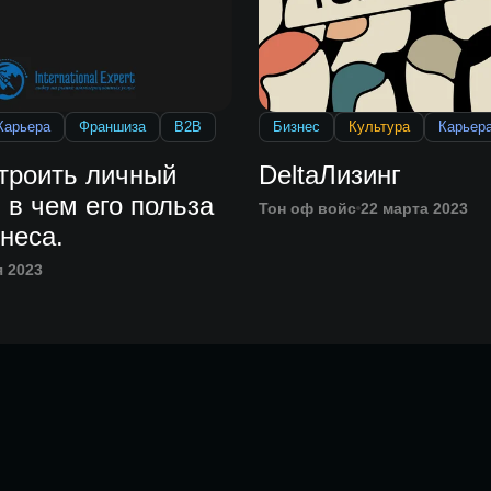
Карьера
Франшиза
B2B
Бизнес
Культура
Карьер
строить личный
DeltaЛизинг
 в чем его польза
Тон оф войс
22 марта 2023
неса.
я 2023