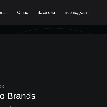
вная
О нас
Вакансии
Все подкасты
ск
o Brands