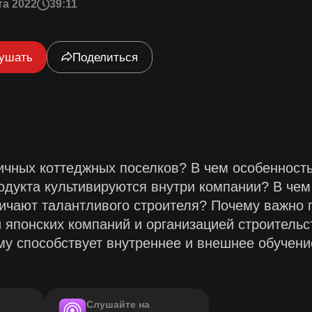
та 2022
39:11
ушать
Поделиться
ичных коттеджных поселков? В чем особенность
одукта культивируются внутри компании? В че
ичают талантливого строителя? Почему важно п
 японских компаний и организацией строительс
у способствует внутреннее и внешнее обучени
Слушайте на