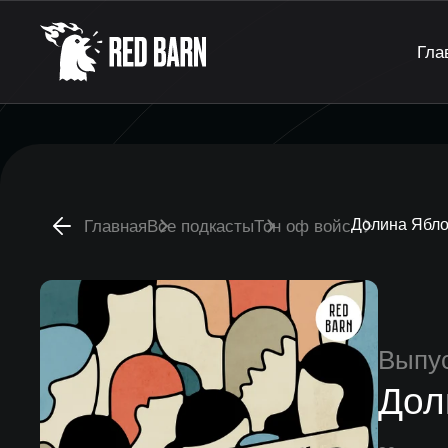
Гла
Долина Ябло
Главная
Все подкасты
Тон оф войс
Выпу
Дол