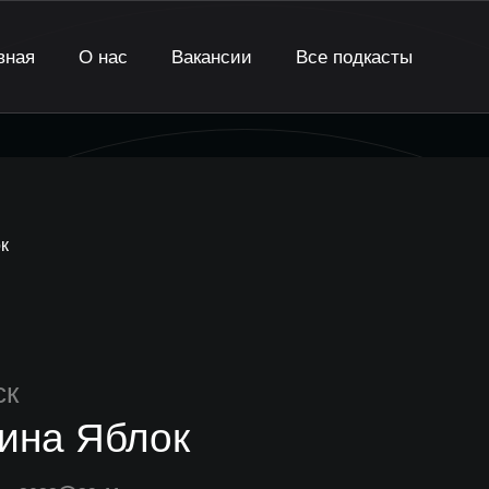
вная
О нас
Вакансии
Все подкасты
к
ск
ина Яблок