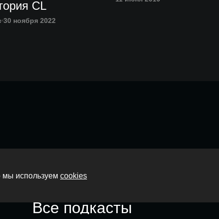
тория CL
с
30 ноября 2022
Главная
то мы используем
cookies
О нас
Все подкасты