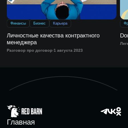
Финансы
Бизнес
Карьера
Ф
Личностные качества контрактного
Do
менеджера
Лег
Разговор про договор
1 августа 2023
Главная