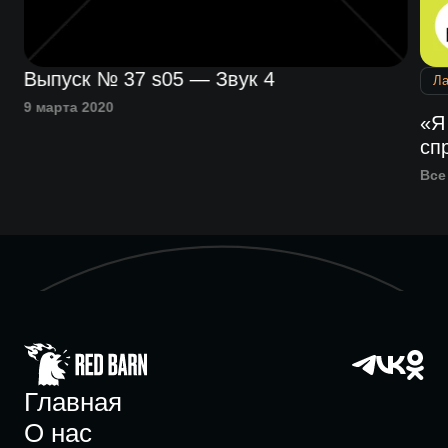
Выпуск № 37 s05 — Звук 4
Л
9 марта 2020
«Я
сп
Все
Главная
О нас