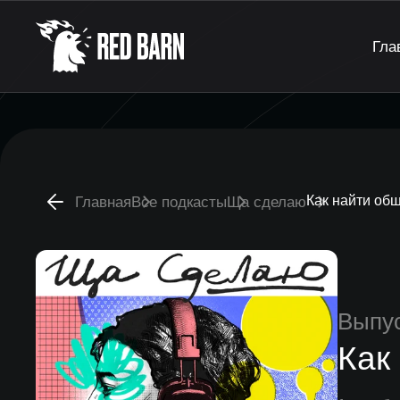
Гла
Как найти об
Главная
Все подкасты
Ща сделаю
Выпу
Как