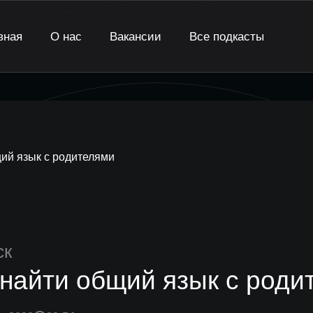
вная
О нас
Вакансии
Все подкасты
щий язык с родителями
ск
 найти общий язык с роди