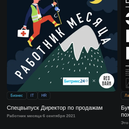
Бизнес
IT
HR
Л
Спецвыпуск Директор по продажам
Бу
по
Работник месяца
6 сентября 2021
Это