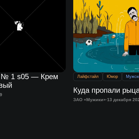
 № 1 s05 — Крем
Лайфстайл
Юмор
Мужск
вый
Куда пропали рыц
9
ЗАО «Мужики»
13 декабря 20