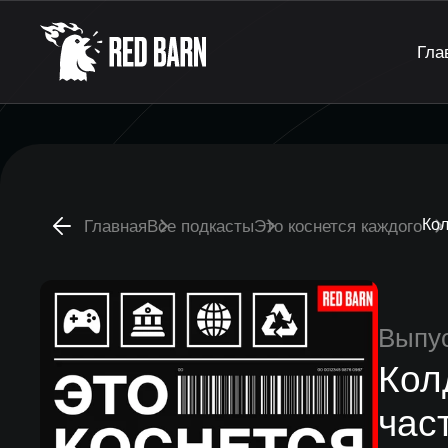
Гла
Кол
Главная
Все подкасты
Это коснется каждого
Выпу
Кол
час