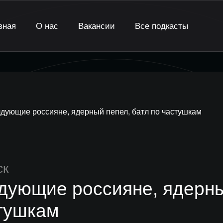
вная
О нас
Вакансии
Все подкасты
дующие россияне, ядерный пепел, батл по частушкам
ск
дующие россияне, ядерны
тушкам