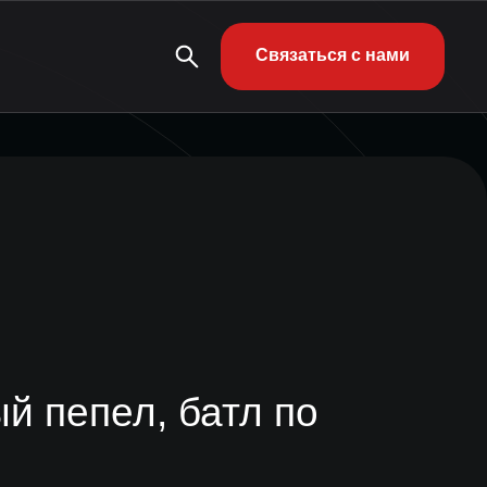
Связаться с нами
й пепел, батл по