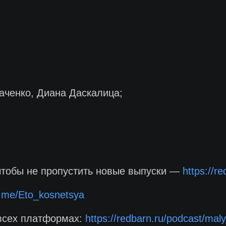
ченко, Диана Даскалица;
чтобы не пропустить новые выпуски —
https://r
/t.me/Eto_kosnetsya
всех платформах:
https://redbarn.ru/podcast/malya