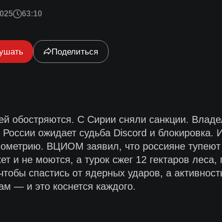
025
63:10
ушать
Поделиться
й обостряются. С Сирии сняли санкции. Владе
 в России ожидает судьба Discord и блокировка
иометрию. ВЦИОМ заявил, что россияне тупеют
 и не моются, а турок сжег 12 гектаров леса, 
тобы спастись от ядерных ударов, а активност
ам — и это коснется каждого.