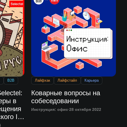
B2B
Лайфхак
Лайфстайл
Карьера
electel:
Коварные вопросы на
еры в
собеседовании
ещения
Инструкция: офис
28 октября 2022
кого IT-
4