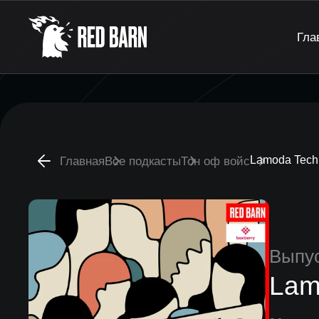
Гла
Lamoda Tech
Главная
Все подкасты
Тон оф войс
Выпу
Lam