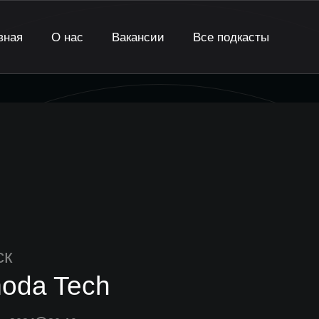
вная
О нас
Вакансии
Все подкасты
ск
oda Tech