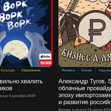
Культура
Образование
Финансы
Бизнес
Карьера
авильно хвалить
Александр Тугов, S
ников
облачные провайд
эпоху импортозам
 ворк
3 декабря 2024
и развитие российс
сектора
Бизнес а-ля рус
18 марта 202