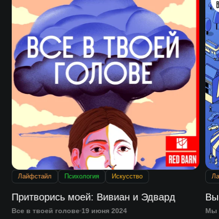
Лайфстайл
Психология
Искусство
Л
Притворись моей: Вивиан и Эдвард
Вы
Все в твоей голове
19 июня 2024
Мы 