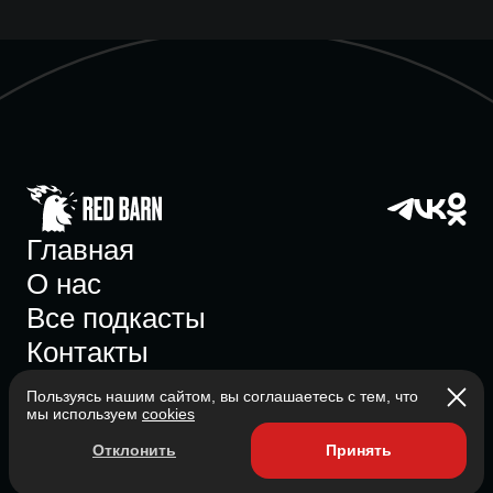
Главная
О нас
Все подкасты
Контакты
Пользуясь нашим сайтом, вы соглашаетесь с тем, что
мы используем
cookies
Участник ассоциации
Отклонить
Принять
Состоит в ассоциации с 2023