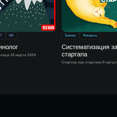
IT
HR
Бизнес
Финансы
инолог
Систематизация з
стартапа
есяца
18 марта 2024
Стартер-пак стартапа
9 авгус