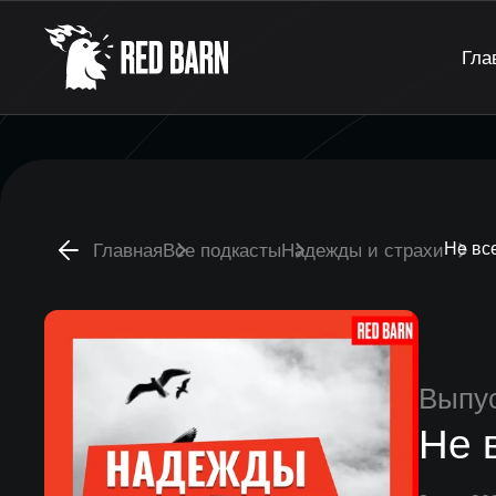
Гла
Не вс
Главная
Все подкасты
Надежды и страхи
Выпу
Не 