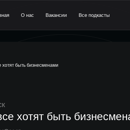
вная
О нас
Вакансии
Все подкасты
е хотят быть бизнесменами
ск
все хотят быть бизнесме