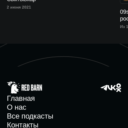
2 июня 2021
,
09
ро
Из 1
Главная
О нас
Все подкасты
Контакты