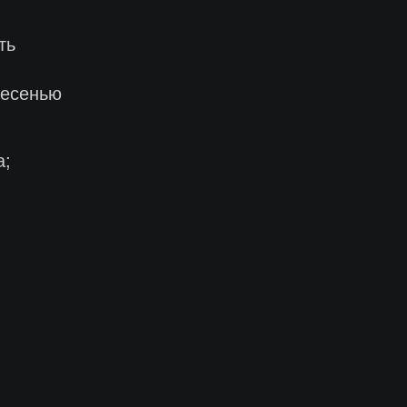
ть
лесенью
а;