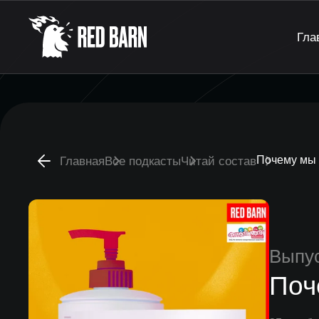
Гла
Почему мы 
Главная
Все подкасты
Читай состав
Выпу
Поч