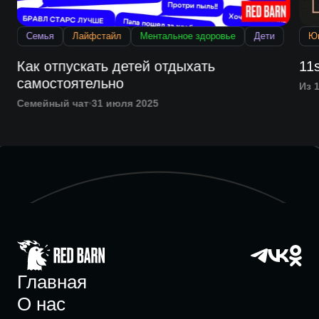
Семья
Лайфстайл
Ментальное здоровье
Дети
Ю
Как отпускать детей отдыхать
11
самостоятельно
Из 1
Семейный чат
31 июля 2025
Главная
О нас