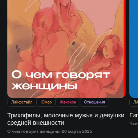
Лайфстайл
Юмор
Женское
Отношения
Л
Трихофилы, молочные мужья и девушки
Ги
средней внешности
Нес
О чём говорят женщины
20 марта 2025