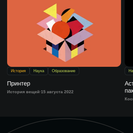
История
Наука
Образование
На
Принтер
Ас
па
История вещей
15 августа 2022
Кос