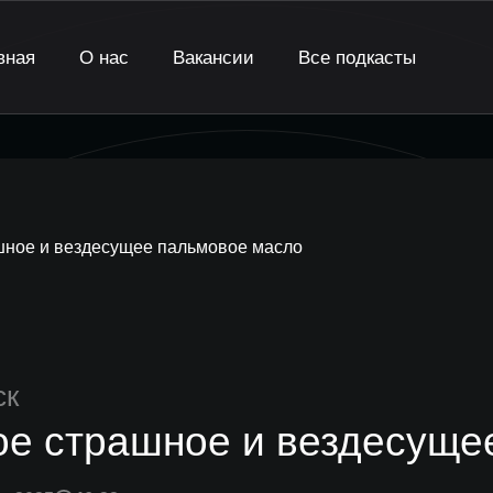
вная
О нас
Вакансии
Все подкасты
шное и вездесущее пальмовое масло
ск
ое страшное и вездесуще