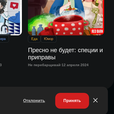
ьера
Еда
Юмор
Пресно не будет: специи и
приправы
3
Не перебарщивай
12 апреля 2024
Отклонить
Принять