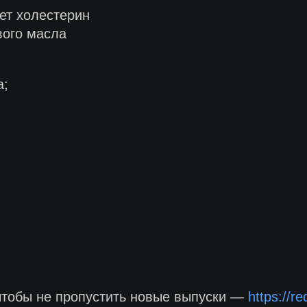
ет холестерин
вого масла
а;
чтобы не пропустить новые выпуски —
https://r