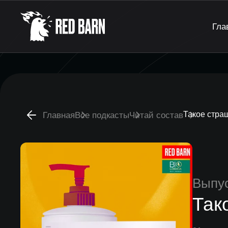
Гла
Такое стра
Главная
Все подкасты
Читай состав
Выпу
Так