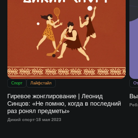
Спорт
Лайфстайл
От
ы
Гиревое жонглирование | Леонид
Вы
Синцов: «Не помню, когда в последний
Реб
раз ронял предметы»
Дикий спорт
18 мая 2023