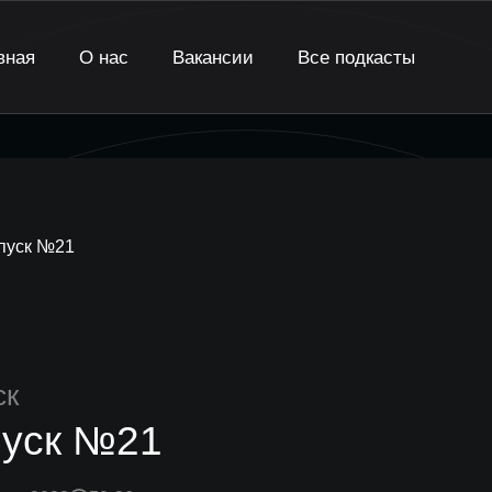
вная
О нас
Вакансии
Все подкасты
пуск №21
ск
уск №21