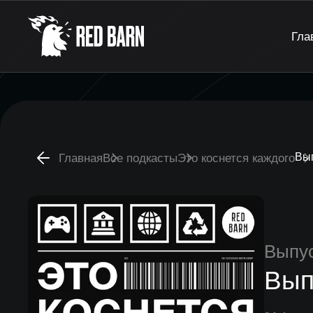
Гла
Вы
Главная
Все подкасты
Это коснется каждого
Выпу
Вып