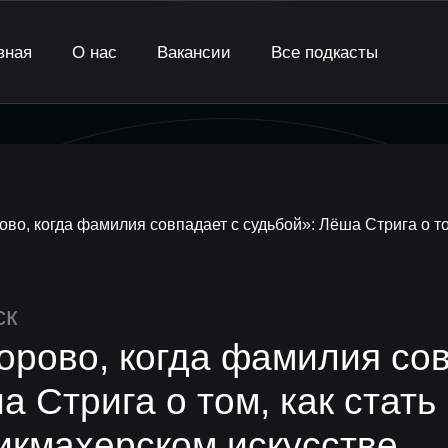
вная
О нас
Вакансии
Все подкасты
ово, когда фамилия совпадает с судьбой»: Лёша Стрига о т
ск
орово, когда фамилия сов
а Стрига о том, как стат
икмахерском искусстве