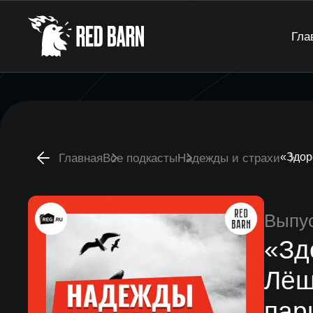
Гла
«Здор
Главная
Все подкасты
Надежды и страхи
Выпу
«Зд
Лёш
пар