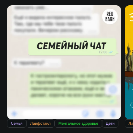
Семья
Лайфстайл
Ментальное здоровье
Дети
Л