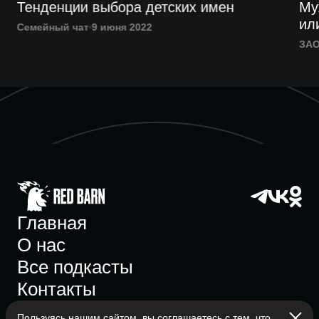
Тенденции выбора детских имен
Му
ил
Семейный чат
9 июня 2022
ЗАО
Главная
О нас
Все подкасты
Контакты
Пользуясь нашим сайтом, вы соглашаетесь с тем, что