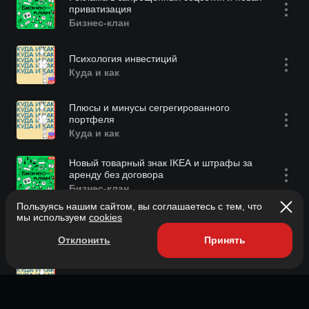
приватизация
Бизнес-клан
Психология инвестиций
Куда и как
Плюсы и минусы сегрегированного
портфеля
Куда и как
Новый товарный знак IKEA и штрафы за
аренду без договора
Бизнес-клан
Пользуясь нашим сайтом, вы соглашаетесь с тем, что
мы используем
cookies
Риск дефолтов, платный бизнес-контент и
запрет на рекламу эзотерики
Отклонить
Принять
Бизнес-клан
Чудо света: сложный процент
Куда и как