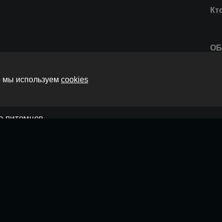
Кт
О
то мы используем
cookies
гого
О
ье питомцев
Пе
О
оформили кредит
О