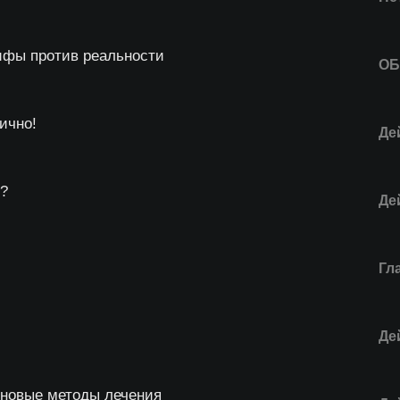
ифы против реальности
О
ично!
Де
?
Де
Гл
Де
 новые методы лечения