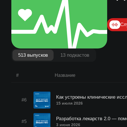
Сл
513 выпусков
13 подкастов
#
Название
Как устроены клинические исс
#6
15 июля 2026
Разработка лекарств 2.0 — по
#5
3 июня 2026