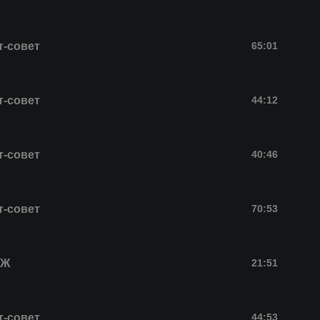
т-совет
65:01
т-совет
44:12
т-совет
40:46
т-совет
70:53
БЖ
21:51
т-совет
44:53