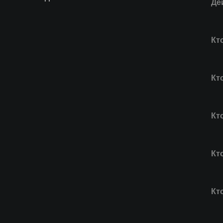
Де
Кт
Кт
Кт
Кт
Кт