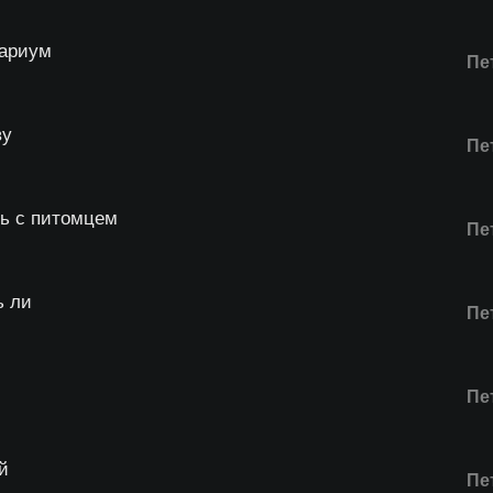
вариум
Пе
ву
Пе
ь с питомцем
Пе
ь ли
Пе
Пе
й
Пе