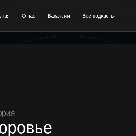
вная
О нас
Вакансии
Все подкасты
ория
оровье