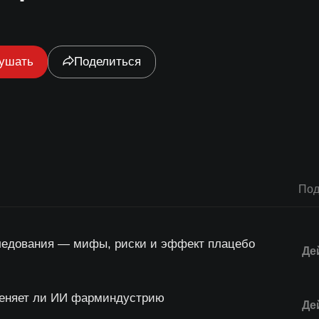
ушать
Поделиться
Под
ледования — мифы, риски и эффект плацебо
Де
меняет ли ИИ фарминдустрию
Де