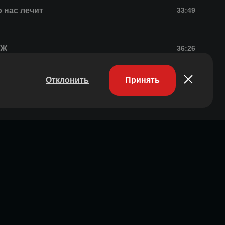
о нас лечит
33:49
БЖ
36:26
Отклонить
Принять
БЖ
35:08
т-совет
26:42
БЖ
27:08
БЖ
21:28