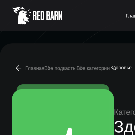
Гла
Здоровье
Главная
Все подкасты
Все категории
Катег
Зд