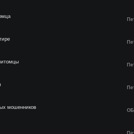
омца
Пе
тире
Пе
питомцы
Пе
ы
Пе
ных мошенников
О
Пе