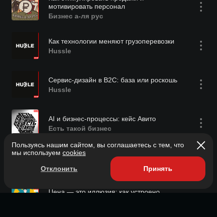
мотивировать персонал
Бизнес а-ля рус
Как технологии меняют грузоперевозки
Hussle
Сервис-дизайн в B2C: база или роскошь
Hussle
AI и бизнес-процессы: кейс Авито
Есть такой бизнес
Пользуясь нашим сайтом, вы соглашаетесь с тем, что
мы используем
cookies
Восстановить бизнес после пожара
Hussle
Отклонить
Принять
Цена — это иллюзия: как устроено
ценообразование в голове клиента
Таков клиентский путь