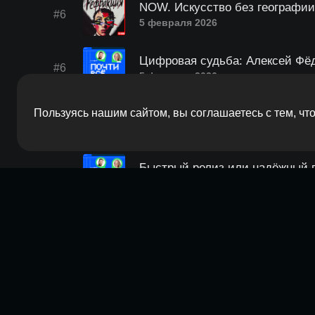
NOW. Искусство без географии
#6
5 февраля 2026
Цифровая судьба: Алексей Фёдо
#6
5 февраля 2026
Пользуясь нашим сайтом, вы соглашаетесь с тем, ч
DESYATYE. Искусство публично
#5
29 января 2026
Быстрый релиз или надёжный п
#5
29 января 2026
NULEVYE. Глобальный контекс
#4
22 января 2026
Куда исчез Web3?
#4
22 января 2026