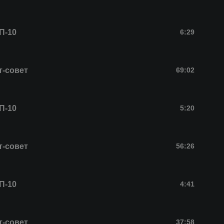
П-10
6:29
т-совет
69:02
П-10
5:20
т-совет
56:26
П-10
4:41
т-совет
37:58