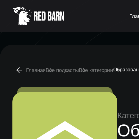
Гла
Образован
Главная
Все подкасты
Все категории
Катег
Об