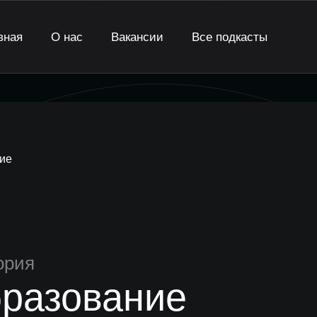
вная
О нас
Вакансии
Все подкасты
ие
ория
разование