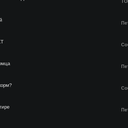
ТО
й
Пе
КТ
Со
омца
Пе
корм?
Со
тире
Пе