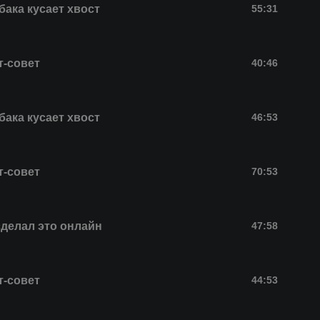
бака кусает хвост
55:31
т-совет
40:46
бака кусает хвост
46:53
т-совет
70:53
сделал это онлайн
47:58
т-совет
44:53