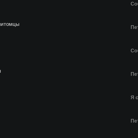
Со
питомцы
Пе
Со
ы
Пе
Я 
Пе