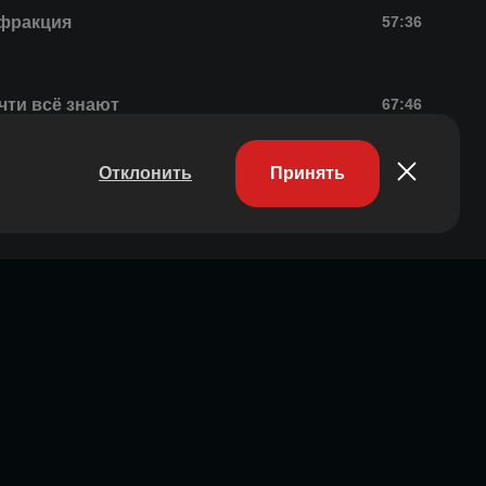
фракция
57:36
чти всё знают
67:46
Отклонить
Принять
фракция
49:30
чти всё знают
57:09
фракция
46:00
чти всё знают
63:35