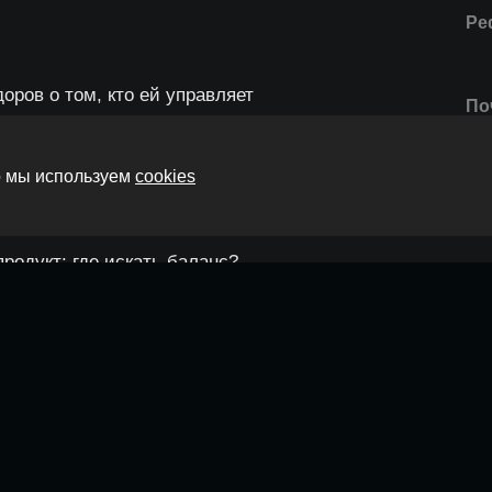
Ре
ров о том, кто ей управляет
По
то мы используем
cookies
го пространства
Ре
родукт: где искать баланс?
По
т
Ре
По