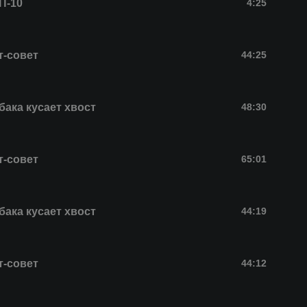
П-10
4:25
т-совет
44:25
бака кусает хвост
48:30
т-совет
65:01
бака кусает хвост
44:19
т-совет
44:12