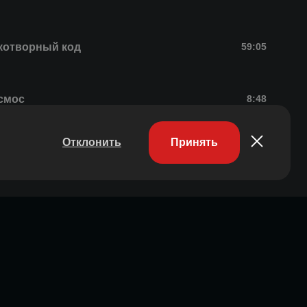
котворный код
59:05
смос
8:48
Отклонить
Принять
котворный код
50:05
смос
7:41
д защитой
43:15