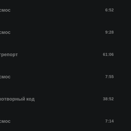
смос
6:52
смос
9:28
грепорт
61:06
смос
7:55
котворный код
38:52
смос
7:14