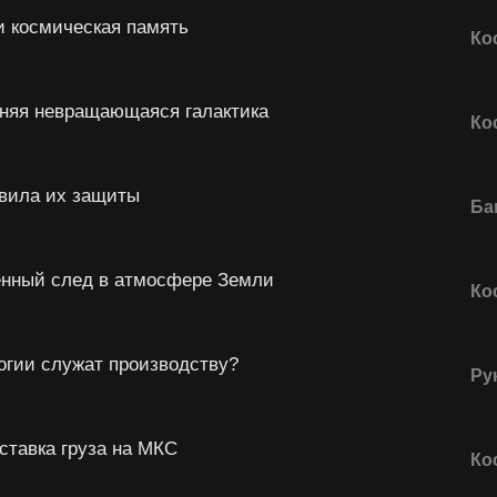
и космическая память
Ко
няя невращающаяся галактика
Ко
авила их защиты
Ба
енный след в атмосфере Земли
Ко
гии служат производству?
Ру
ставка груза на МКС
Ко