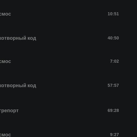
смос
10:51
котворный код
40:50
смос
7:02
котворный код
57:57
грепорт
69:28
смос
9:27