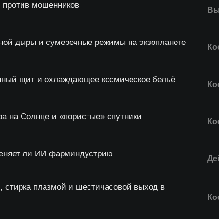
 против мошенников
Вы
рной дыры и сумеречные режимы на экзопланете
Ко
нный щит и охлаждающее космическое бельё
Ко
а на Солнце и «пористые» спутники
Ко
меняет ли ИИ фарминдустрию
Де
, стирка плазмой и шестичасовой выход в
Ко