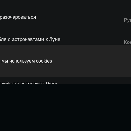
 разочароваться
Ру
бля с астронавтами к Луне
Ко
то мы используем
cookies
инфраструктурой в 2026 году
Ру
еский код астероида Рюгу
Ко
к не стать жертвой хакеров и банкротом
По
а Ганимеде и космический урожай