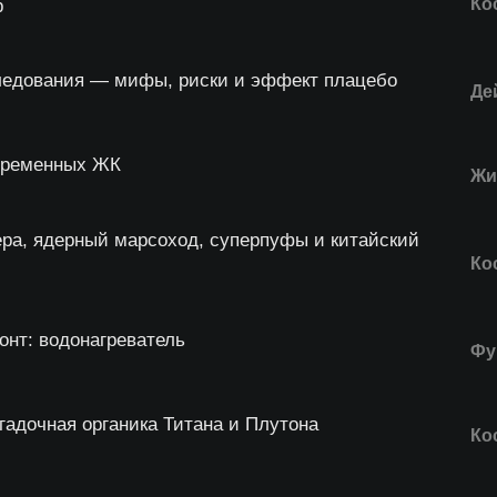
Ко
р
ледования — мифы, риски и эффект плацебо
Де
овременных ЖК
Жи
ера, ядерный марсоход, суперпуфы и китайский
Ко
онт: водонагреватель
Фу
гадочная органика Титана и Плутона
Ко