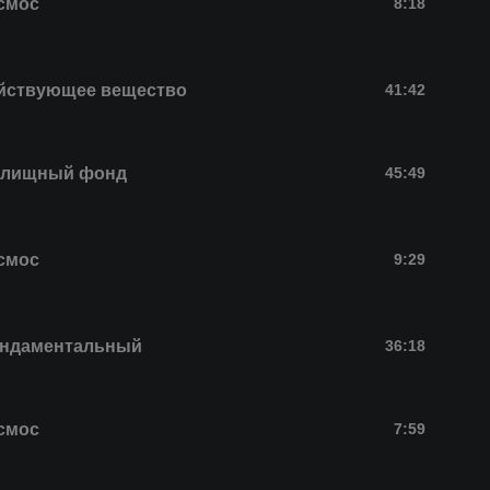
смос
8:18
йствующее вещество
41:42
лищный фонд
45:49
смос
9:29
ндаментальный
36:18
смос
7:59