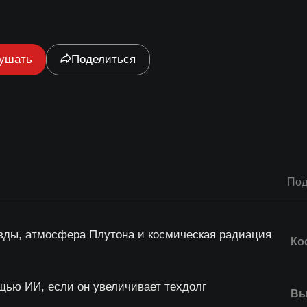
ушать
Поделиться
Под
зды, атмосфера Плутона и космическая радиация
Ко
щью ИИ, если он увеличивает техдолг
Вы