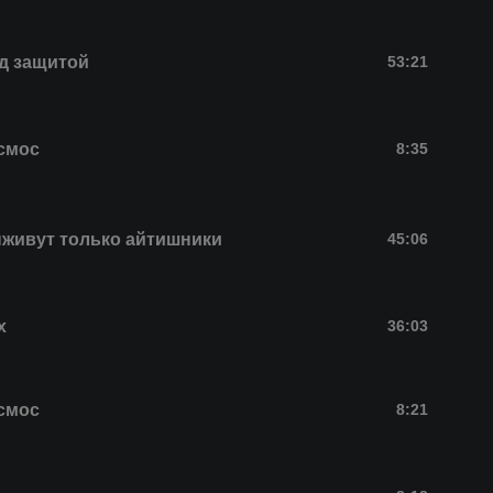
д защитой
53:21
смос
8:35
живут только айтишники
45:06
х
36:03
смос
8:21