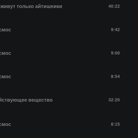
живут только айтишники
40:22
смос
9:42
смос
9:00
смос
8:54
йствующее вещество
32:20
смос
8:15