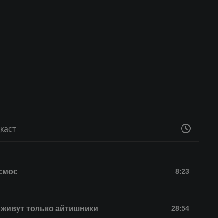
каст
смос
8:23
живут только айтишники
28:54