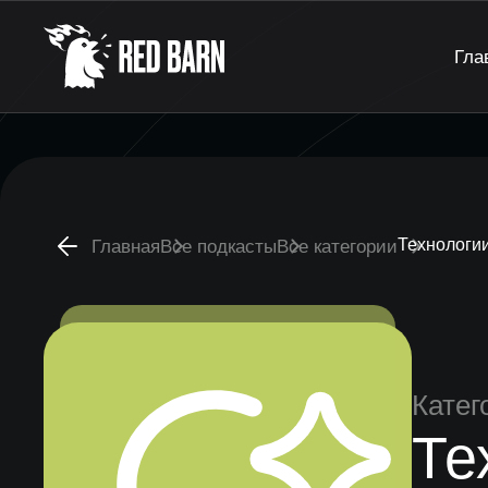
Гла
Технологи
Главная
Все подкасты
Все категории
Катег
Те