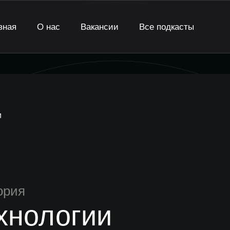
вная
О нас
Вакансии
Все подкасты
и
ория
хнологии