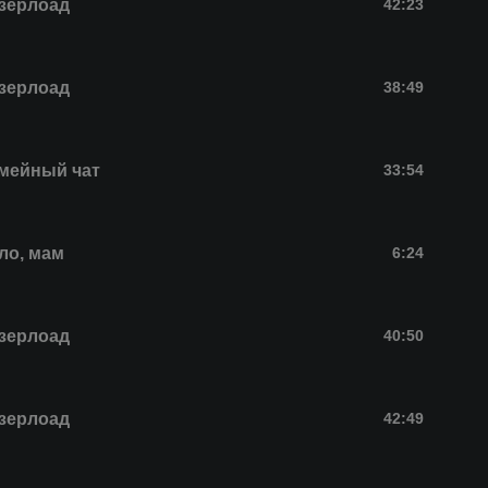
зерлоад
42:23
зерлоад
38:49
мейный чат
33:54
ло, мам
6:24
зерлоад
40:50
зерлоад
42:49