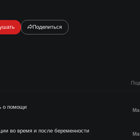
ушать
Поделиться
Под
ь о помощи
Ма
ации во время и после беременности
Ма