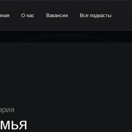
вная
О нас
Вакансии
Все подкасты
ория
мья