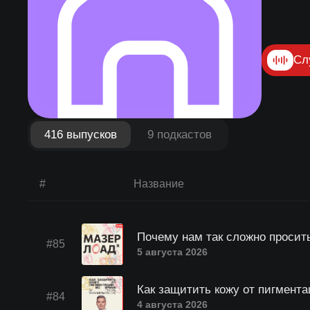
Сл
416 выпусков
9 подкастов
#
Название
Почему нам так сложно просит
#85
5 августа 2026
Как защитить кожу от пигмент
#84
4 августа 2026