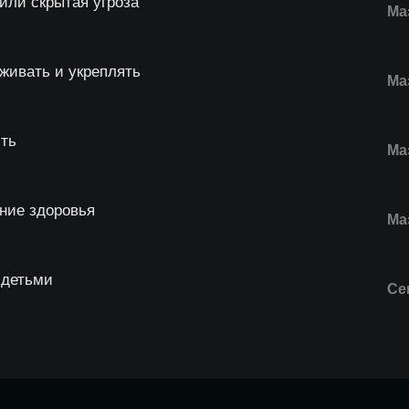
или скрытая угроза
Ма
живать и укреплять
Ма
сть
Ма
ние здоровья
Ма
 детьми
Се