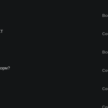
Все
КТ
Со
Все
корм?
Со
Со
Со