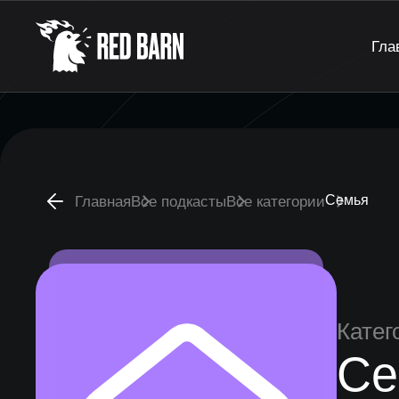
Гла
Семья
Главная
Все подкасты
Все категории
Катег
Се