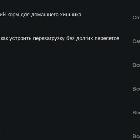
ший корм для домашнего хищника
Со
как устроить перезагрузку без долгих перелетов
Се
Все
Все
Все
я
Все