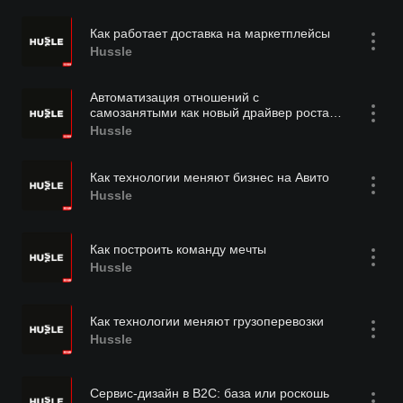
Как работает доставка на маркетплейсы
Hussle
Автоматизация отношений с
самозанятыми как новый драйвер роста
малого и среднего бизнеса
Hussle
Как технологии меняют бизнес на Авито
Hussle
Как построить команду мечты
Hussle
Как технологии меняют грузоперевозки
Hussle
Сервис-дизайн в B2C: база или роскошь