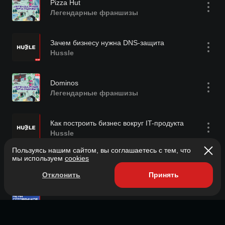
Pizza Hut
Легендарные франшизы
Зачем бизнесу нужна DNS-защита
Hussle
Dominos
Легендарные франшизы
Как построить бизнес вокруг IT-продукта
Hussle
Пользуясь нашим сайтом, вы соглашаетесь с тем, что
мы используем
cookies
Wendys
Легендарные франшизы
Отклонить
Принять
Как построить собственную франшизу
Не на готовенькое