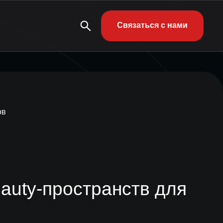
Связаться с нами
ов
eauty-пространств для