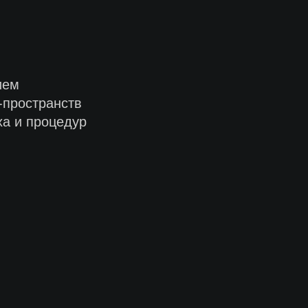
ием
-пространств
ха и процедур