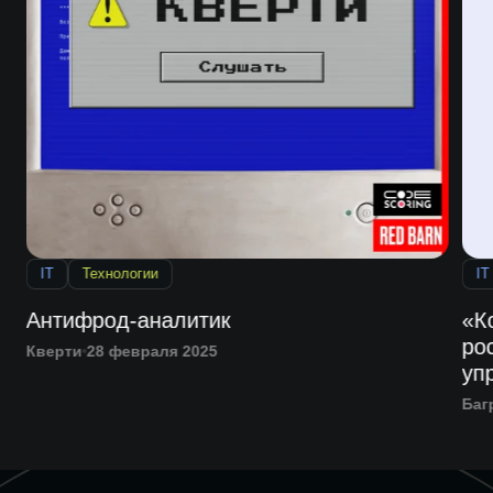
IT
Технологии
IT
Антифрод-аналитик
«К
ро
Кверти
28 февраля 2025
уп
Баг