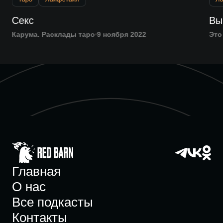
Секс
Вы
Карума. Расклады таро
9 ноября 2022
Это
Главная
О нас
Все подкасты
Контакты