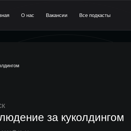
вная
О нас
Вакансии
Все подкасты
олдингом
ск
людение за куколдингом