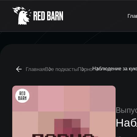
Гла
Наблюдение за кук
Главная
Все подкасты
Порно
Выпу
Наб