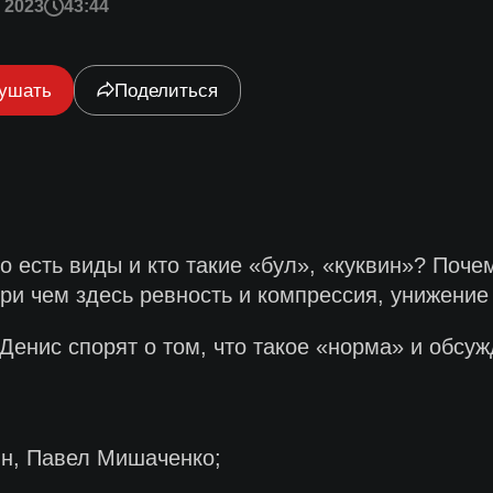
 2023
43:44
ушать
Поделиться
го есть виды и кто такие «бул», «куквин»? Поче
и чем здесь ревность и компрессия, унижение 
нис спорят о том, что такое «норма» и обсужд
н, Павел Мишаченко;