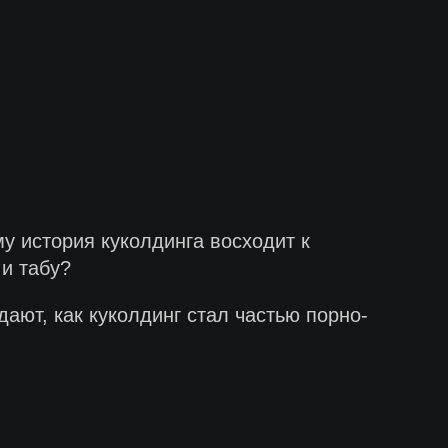
му история куколдинга восходит к
и табу?
ают, как куколдинг стал частью порно-