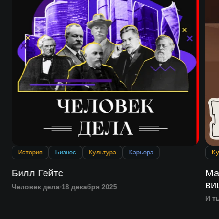
История
Бизнес
Культура
Карьера
Ку
Билл Гейтс
Ма
ви
Человек дела
18 декабря 2025
И т