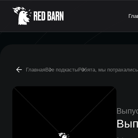
Гла
Главная
Все подкасты
Ребята, мы потрахались
Выпу
Вып