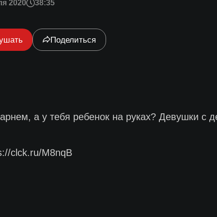
ля 2020
38:35
ушать
Поделиться
парнем, а у тебя ребенок на руках? Девушки с 
://clck.ru/M8nqB