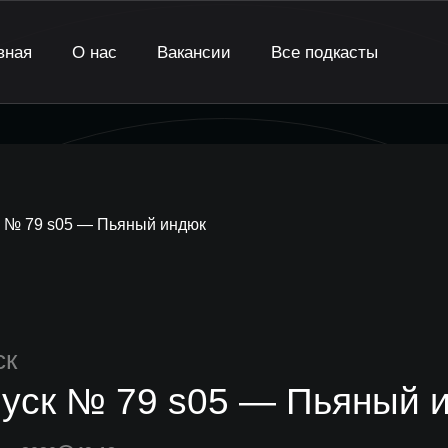
вная
О нас
Вакансии
Все подкасты
 № 79 s05 — Пьяный индюк
ск
уск № 79 s05 — Пьяный 