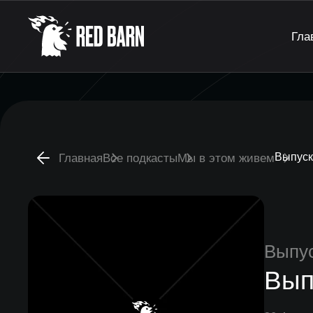
Гла
Выпуск
Главная
Все подкасты
Мы в этом живем
Выпу
Вып