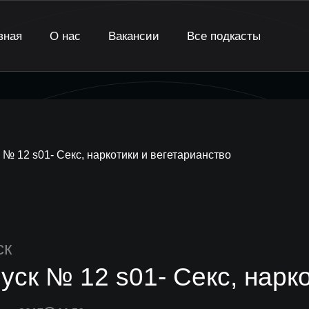
вная
О нас
Вакансии
Все подкасты
 № 12 s01- Секс, наркотики и вегетарианство
ск
уск № 12 s01- Секс, нарк